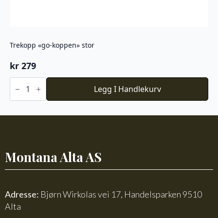
Trekopp «go-koppen» stor
kr
279
Trekopp
"go-
Legg I Handlekurv
koppen"
stor
antall
Montana Alta AS
Adresse:
Bjørn Wirkolas vei 17, Handelsparken 9510
Alta