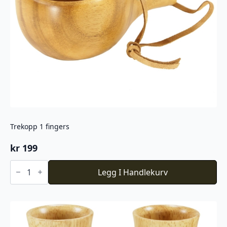
Trekopp 1 fingers
kr
199
Trekopp
1
Legg I Handlekurv
fingers
antall