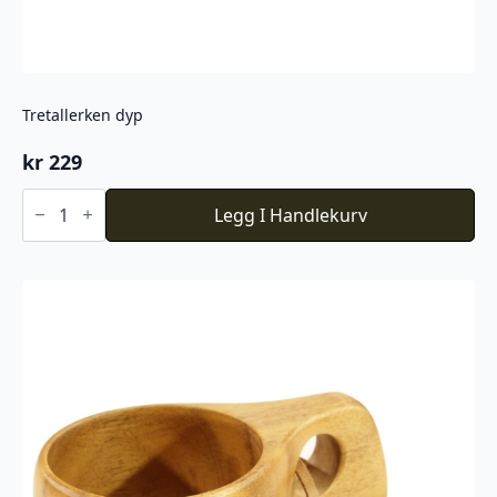
Tretallerken dyp
kr
229
Tretallerken
dyp
Legg I Handlekurv
antall