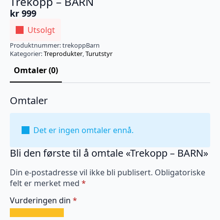
Trekopp – BARN
kr
999
Utsolgt
Produktnummer:
trekoppBarn
Kategorier:
Treprodukter
,
Turutstyr
Omtaler (0)
Omtaler
Det er ingen omtaler ennå.
Bli den første til å omtale «Trekopp – BARN»
Din e-postadresse vil ikke bli publisert.
Obligatoriske
felt er merket med
*
Vurderingen din
*
1
2
3
4
5