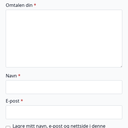
av
av
av
av
av
Omtalen din
*
5
5
5
5
5
stjerner
stjerner
stjerner
stjerner
stjerner
Navn
*
E-post
*
Lagre mitt navn, e-post og nettside i denne