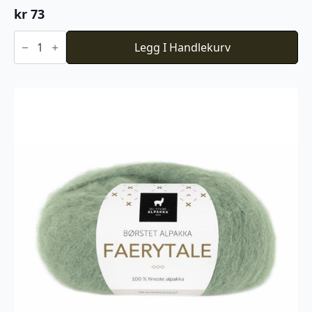
kr
73
6043
PK
Legg I Handlekurv
Sunday
Baby
Blue
Eyes
antall