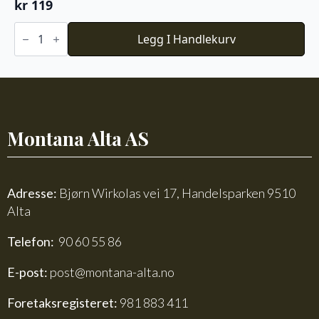
kr
119
Du
Store
Legg I Handlekurv
Alpakka
Faerytale
774
antall
Montana Alta AS
Adresse:
Bjørn Wirkolas vei 17, Handelsparken 9510
Alta
Telefon:
90 60 55 86
E-post:
post@montana-alta.no
Foretaksregisteret:
981 883 411