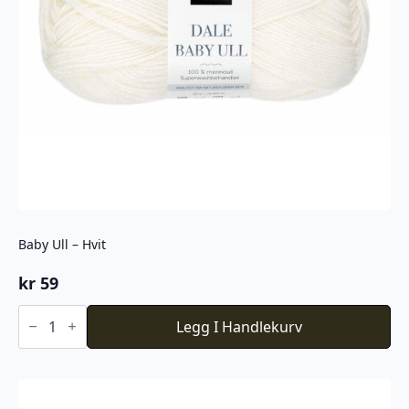
Baby Ull – Hvit
kr
59
Baby
Ull
Legg I Handlekurv
-
Hvit
antall