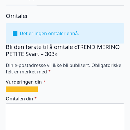
Omtaler
Det er ingen omtaler ennå.
Bli den første til å omtale «TREND MERINO
PETITE Svart – 303»
Din e-postadresse vil ikke bli publisert.
Obligatoriske
felt er merket med
*
Vurderingen din
*
1
2
3
4
5
av
av
av
av
av
Omtalen din
*
5
5
5
5
5
stjerner
stjerner
stjerner
stjerner
stjerner