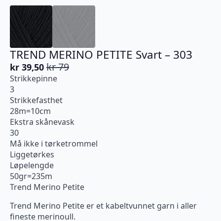
TREND MERINO PETITE Svart – 303
kr
79
kr
39,50
Opprinnelig
Nåværende
Strikkepinne
pris
pris
3
var:
er:
Strikkefasthet
kr 79.
kr 39,50.
28m=10cm
Ekstra skånevask
30
Må ikke i tørketrommel
Liggetørkes
Løpelengde
50gr=235m
Trend Merino Petite
Trend Merino Petite er et kabeltvunnet garn i aller
fineste merinoull.