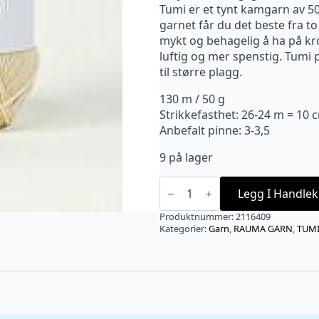
Tumi er et tynt kamgarn av 50 
garnet får du det beste fra t
mykt og behagelig å ha på kro
luftig og mer spenstig. Tumi 
til større plagg.
130 m / 50 g
Strikkefasthet: 26-24 m = 10 
Anbefalt pinne: 3-3,5
9 på lager
TUMI
Kremgul
Legg I Handlek
-
6409
Produktnummer:
2116409
antall
Kategorier:
Garn
,
RAUMA GARN
,
TUM