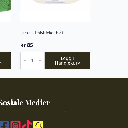
Lerke – Halvbleket hvit
kr
85
Lerke
-
Legg I
v
Halvbleket
Handlekurv
hvit
antall
Sosiale Medier