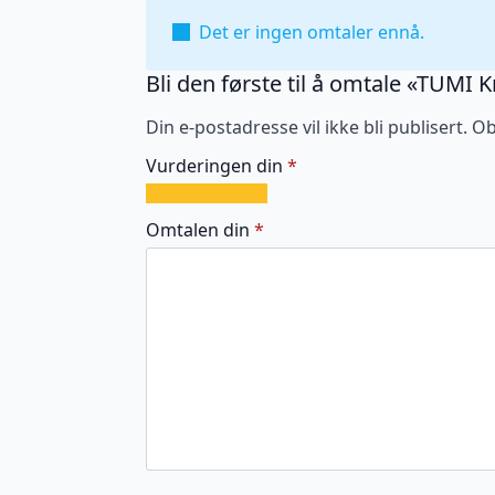
Det er ingen omtaler ennå.
Bli den første til å omtale «TUMI 
Din e-postadresse vil ikke bli publisert.
Ob
Vurderingen din
*
1
2
3
4
5
av
av
av
av
av
Omtalen din
*
5
5
5
5
5
stjerner
stjerner
stjerner
stjerner
stjerner