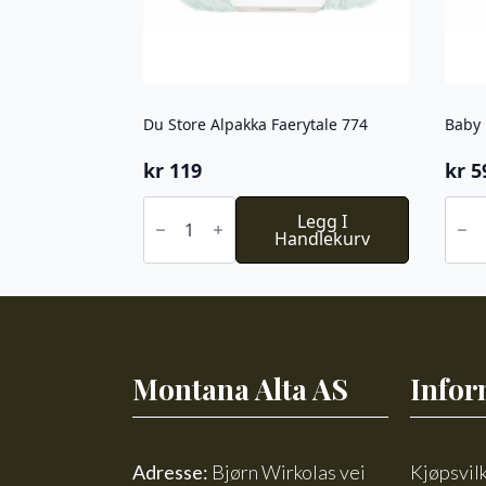
Du Store Alpakka Faerytale 774
Baby 
kr
119
kr
5
Du
Baby
Store
Legg I
Ull
Alpakka
Handlekurv
-
Faerytale
Beig
774
mele
antall
antal
Montana Alta AS
Infor
Adresse:
Bjørn Wirkolas vei
Kjøpsvil