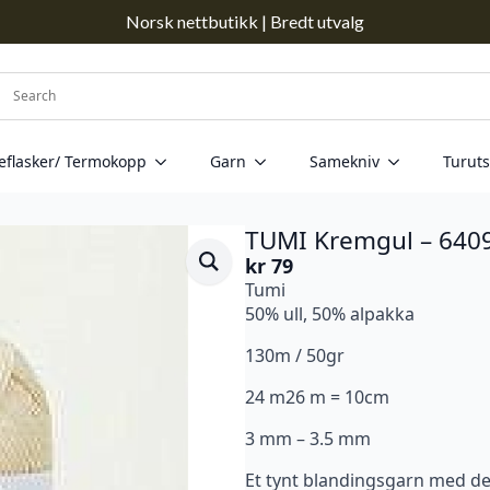
Norsk nettbutikk | Bredt utvalg
eflasker/ Termokopp
Garn
Samekniv
Turuts
TUMI Kremgul – 640
kr
79
Tumi
50% ull, 50% alpakka
130m / 50gr
24 m26 m = 10cm
3 mm – 3.5 mm
Et tynt blandingsgarn med det