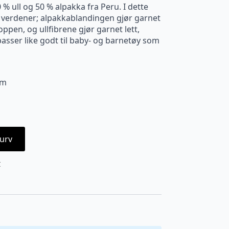
% ull og 50 % alpakka fra Peru. I dette
o verdener; alpakkablandingen gjør garnet
ppen, og ullfibrene gjør garnet lett,
passer like godt til baby- og barnetøy som
cm
urv
I