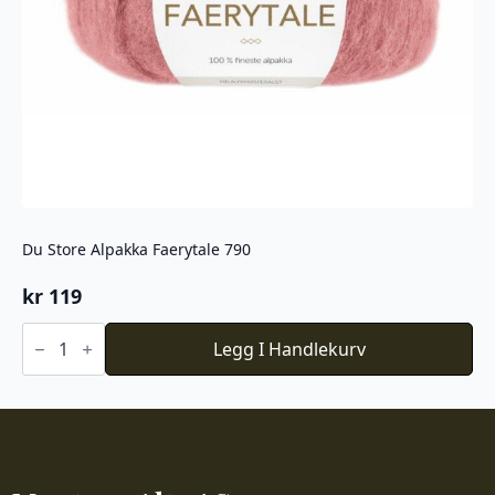
Du Store Alpakka Faerytale 790
kr
119
Du
Store
Legg I Handlekurv
Alpakka
Faerytale
790
antall