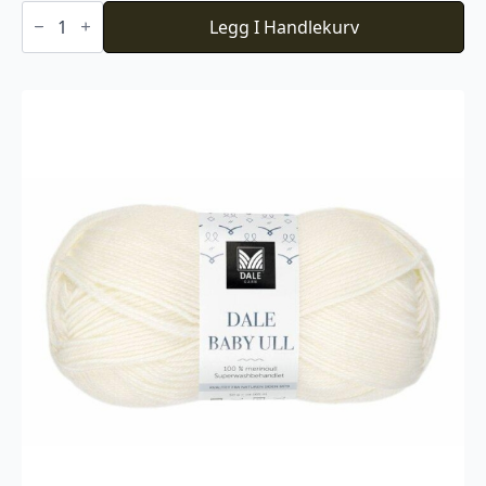
Du
Store
Legg I Handlekurv
Alpakka
Faerytale
788
antall