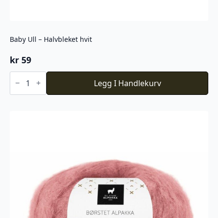
Baby Ull – Halvbleket hvit
kr
59
Baby
Ull
Legg I Handlekurv
-
Halvbleket
hvit
antall