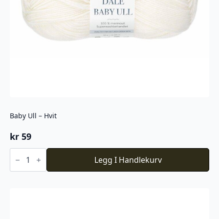
Baby Ull – Hvit
kr
59
Baby
Ull
Legg I Handlekurv
-
Hvit
antall