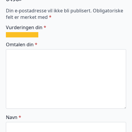
Din e-postadresse vil ikke bli publisert.
Obligatoriske
felt er merket med
*
Vurderingen din
*
1
2
3
4
5
av
av
av
av
av
Omtalen din
*
5
5
5
5
5
stjerner
stjerner
stjerner
stjerner
stjerner
Navn
*