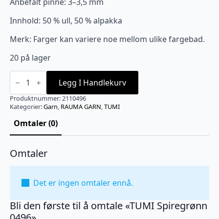
Anbefalt pinne: 3–3,5 mm
Innhold: 50 % ull, 50 % alpakka
Merk: Farger kan variere noe mellom ulike fargebad.
20 på lager
TUMI
Spiregrønn
Legg I Handlekurv
0496
antall
Produktnummer:
2110496
Kategorier:
Garn
,
RAUMA GARN
,
TUMI
Omtaler (0)
Omtaler
Det er ingen omtaler ennå.
Bli den første til å omtale «TUMI Spiregrønn
0496»