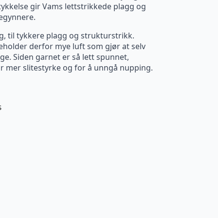
tykkelse gir Vams lettstrikkede plagg og
begynnere.
, til tykkere plagg og strukturstrikk.
eholder derfor mye luft som gjør at selv
ige. Siden garnet er så lett spunnet,
for mer slitestyrke og for å unngå nupping.
S