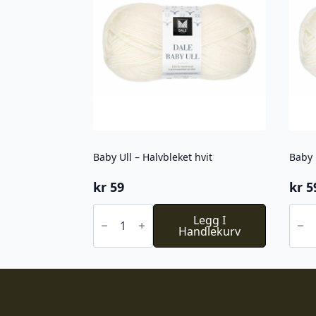
Baby Ull – Halvbleket hvit
Baby 
kr
59
kr
5
Baby
Baby
Ull
Legg I
Ull
-
Handlekurv
-
Halvbleket
Hvit
hvit
antal
antall