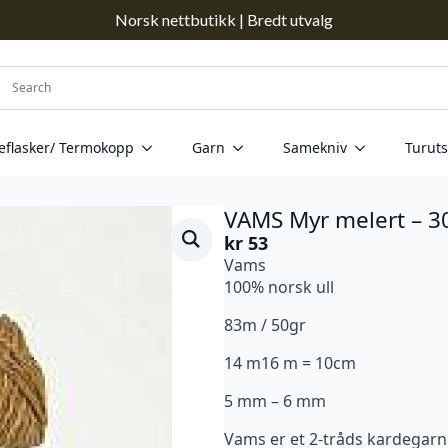
Norsk nettbutikk | Bredt utvalg
eflasker/ Termokopp
Garn
Samekniv
Turuts
VAMS Myr melert – 3
kr
53
Vams
100% norsk ull
83m / 50gr
14 m16 m = 10cm
5 mm – 6 mm
Vams er et 2-tråds kardegarn 