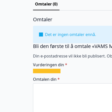
Omtaler (0)
Omtaler
Det er ingen omtaler ennå.
Bli den første til å omtale «VAMS 
Din e-postadresse vil ikke bli publisert.
Ob
Vurderingen din
*
1
2
3
4
5
av
av
av
av
av
Omtalen din
*
5
5
5
5
5
stjerner
stjerner
stjerner
stjerner
stjerner