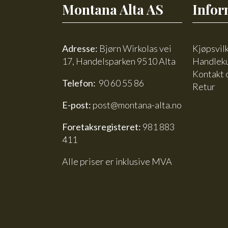
Montana Alta AS
Infor
Adresse:
Bjørn Wirkolas vei
Kjøpsvil
17, Handelsparken 9510 Alta
Handlek
Kontakt 
Telefon:
90 60 55 86
Retur
E-post:
post@montana-alta.no
Foretaksregisteret:
981 883
411
Alle priser er inklusive MVA