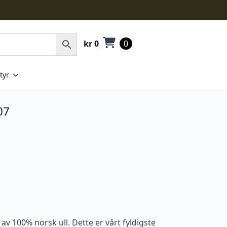
kr
0
0
tyr
07
av 100% norsk ull. Dette er vårt fyldigste