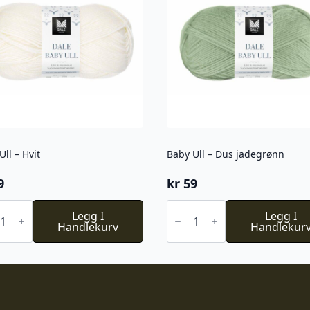
Ull – Hvit
Baby Ull – Dus jadegrønn
9
kr
59
Baby
Legg I
Ull
Legg I
Handlekurv
-
Handlekur
Dus
l
jadegrønn
antall