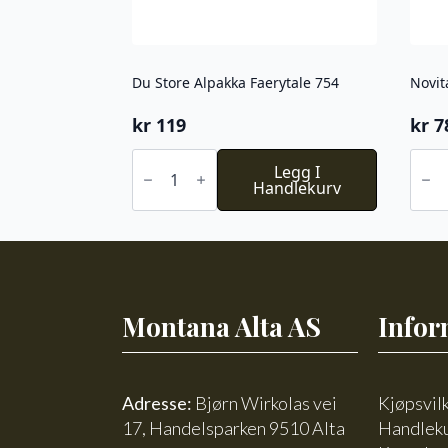
Du Store Alpakka Faerytale 754
Novit
kr
119
kr
7
Du
Novi
Store
Legg I
Nalle
Alpakka
Handlekurv
099
Faerytale
antal
754
antall
Montana Alta AS
Infor
Adresse:
Bjørn Wirkolas vei
Kjøpsvil
17, Handelsparken 9510 Alta
Handlek