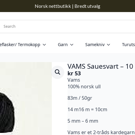
Norsk nettbutikk | Bredt utvalg
eflasker/ Termokopp
Garn
Samekniv
Turuts
VAMS Sauesvart – 10
kr
53
Vams
100% norsk ull
83m / 50gr
14 m16 m = 10cm
5 mm – 6 mm
Vams er et 2-tråds kardegarn 