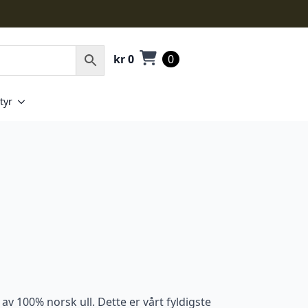
kr
0
0
tyr
av 100% norsk ull. Dette er vårt fyldigste