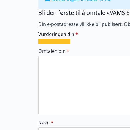
Bli den første til å omtale «VAMS 
Din e-postadresse vil ikke bli publisert.
Ob
Vurderingen din
*
1
2
3
4
5
av
av
av
av
av
Omtalen din
*
5
5
5
5
5
stjerner
stjerner
stjerner
stjerner
stjerner
Navn
*