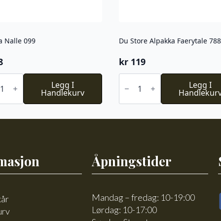
a Nalle 099
Du Store Alpakka Faerytale 788
8
kr
119
ta
Du
Legg I
Store
Legg I
Handlekurv
Alpakka
Handlekur
l
Faerytale
788
antall
masjon
Åpningstider
Mandag – fredag: 10-19:00
kår
Lørdag: 10-17:00
urv