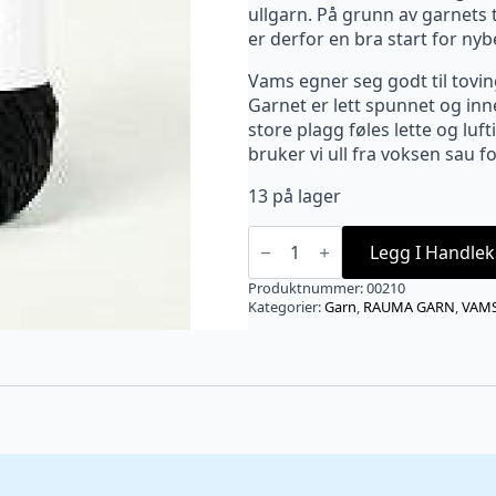
ullgarn. På grunn av garnets 
er derfor en bra start for ny
Vams egner seg godt til toving
Garnet er lett spunnet og inn
store plagg føles lette og luft
bruker vi ull fra voksen sau 
13 på lager
VAMS
Sauesvart
Legg I Handlek
-
10
Produktnummer:
00210
antall
Kategorier:
Garn
,
RAUMA GARN
,
VAM