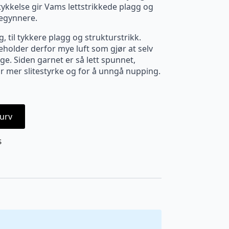
tykkelse gir Vams lettstrikkede plagg og
begynnere.
, til tykkere plagg og strukturstrikk.
eholder derfor mye luft som gjør at selv
ige. Siden garnet er så lett spunnet,
for mer slitestyrke og for å unngå nupping.
urv
S