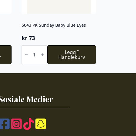
6043 PK Sunday Baby Blue Eyes
kr
73
6043
PK
Legg I
v
Sunday
Handlekurv
Baby
Blue
Eyes
antall
Sosiale Medier