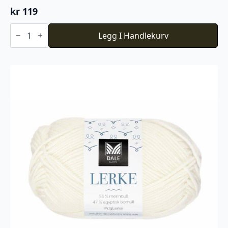
kr
119
Du
Store
Legg I Handlekurv
Alpakka
Faerytale
788
antall