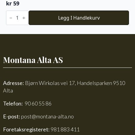
kr
59
Baby
Ull
Legg I Handlekurv
-
Dus
jadegrønn
antall
Montana Alta AS
Adresse:
Bjørn Wirkolas vei 17, Handelsparken 9510
Alta
Telefon:
90 60 55 86
E-post:
post@montana-alta.no
Foretaksregisteret:
981 883 411