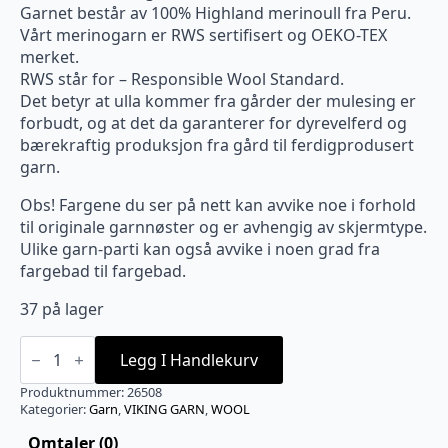
Garnet består av 100% Highland merinoull fra Peru.
Vårt merinogarn er RWS sertifisert og OEKO-TEX
merket.
RWS står for – Responsible Wool Standard.
Det betyr at ulla kommer fra gårder der mulesing er
forbudt, og at det da garanterer for dyrevelferd og
bærekraftig produksjon fra gård til ferdigprodusert
garn.
Obs! Fargene du ser på nett kan avvike noe i forhold
til originale garnnøster og er avhengig av skjermtype.
Ulike garn-parti kan også avvike i noen grad fra
fargebad til fargebad.
37 på lager
VIKING
WOOL
Legg I Handlekurv
Brun
-
Produktnummer:
26508
508
Kategorier:
Garn
,
VIKING GARN
,
WOOL
antall
Omtaler (0)