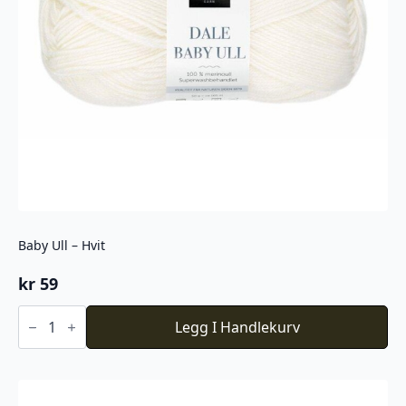
Baby Ull – Hvit
kr
59
Baby
Ull
Legg I Handlekurv
-
Hvit
antall