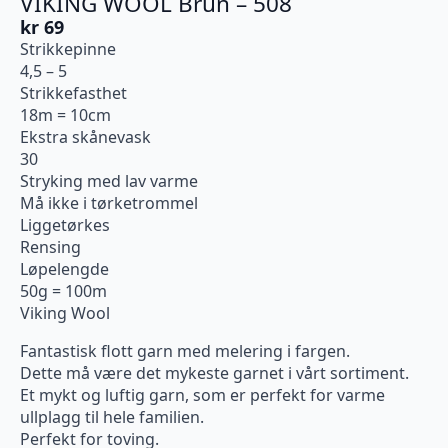
VIKING WOOL Brun – 508
kr
69
Strikkepinne
4,5 – 5
Strikkefasthet
18m = 10cm
Ekstra skånevask
30
Stryking med lav varme
Må ikke i tørketrommel
Liggetørkes
Rensing
Løpelengde
50g = 100m
Viking Wool
Fantastisk flott garn med melering i fargen.
Dette må være det mykeste garnet i vårt sortiment.
Et mykt og luftig garn, som er perfekt for varme
ullplagg til hele familien.
Perfekt for toving.