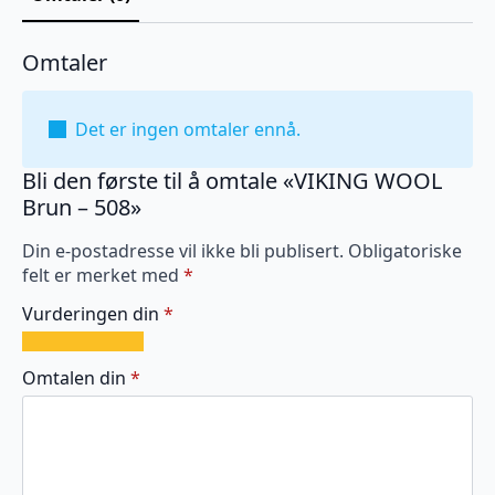
Omtaler
Det er ingen omtaler ennå.
Bli den første til å omtale «VIKING WOOL
Brun – 508»
Din e-postadresse vil ikke bli publisert.
Obligatoriske
felt er merket med
*
Vurderingen din
*
1
2
3
4
5
av
av
av
av
av
Omtalen din
*
5
5
5
5
5
stjerner
stjerner
stjerner
stjerner
stjerner