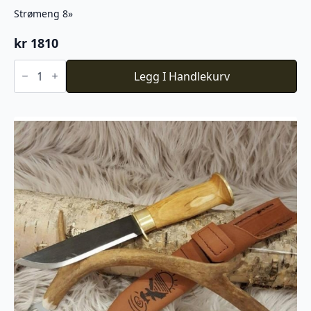
Strømeng 8»
kr
1810
Strømeng
8''
Legg I Handlekurv
antall