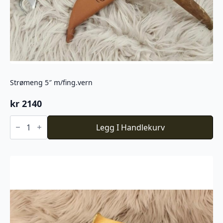
Strømeng 5″ m/fing.vern
kr
2140
Strømeng
5"
Legg I Handlekurv
m/fing.vern
antall