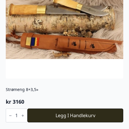
Strømeng 8+3,5»
kr
3160
Strømeng
8+3,5''
Legg I Handlekurv
antall