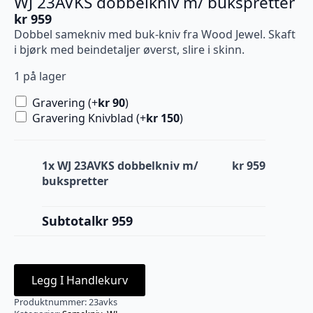
WJ 23AVKS dobbelkniv m/ bukspretter
kr
959
Dobbel samekniv med buk-kniv fra Wood Jewel. Skaft
i bjørk med beindetaljer øverst, slire i skinn.
1 på lager
Gravering (+
kr
90
)
Gravering Knivblad (+
kr
150
)
1x
WJ 23AVKS dobbelkniv m/
kr 959
bukspretter
Subtotal
kr 959
Legg I Handlekurv
Produktnummer:
23avks