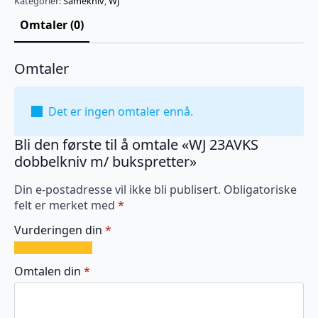
Kategorier:
Samekniv
,
WJ
Omtaler (0)
Omtaler
Det er ingen omtaler ennå.
Bli den første til å omtale «WJ 23AVKS
dobbelkniv m/ bukspretter»
Din e-postadresse vil ikke bli publisert.
Obligatoriske
felt er merket med
*
Vurderingen din
*
1
2
3
4
5
av
av
av
av
av
Omtalen din
*
5
5
5
5
5
stjerner
stjerner
stjerner
stjerner
stjerner