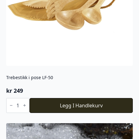
Trebestikk i pose LF-50
kr
249
Trebestikk
i
Legg I Handlekurv
pose
LF-
50
antall