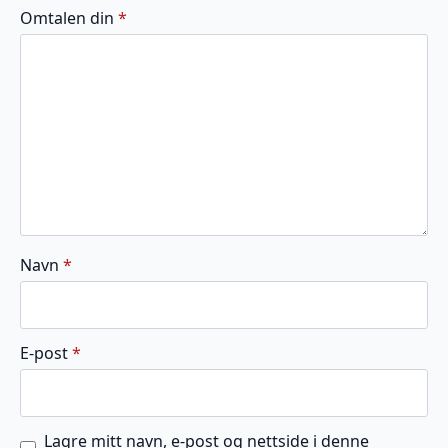
av
av
av
av
av
Omtalen din
*
5
5
5
5
5
stjerner
stjerner
stjerner
stjerner
stjerner
Navn
*
E-post
*
Lagre mitt navn, e-post og nettside i denne