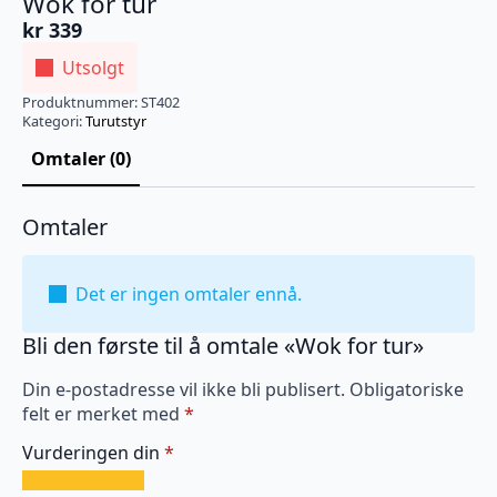
Wok for tur
kr
339
Utsolgt
Produktnummer:
ST402
Kategori:
Turutstyr
Omtaler (0)
Omtaler
Det er ingen omtaler ennå.
Bli den første til å omtale «Wok for tur»
Din e-postadresse vil ikke bli publisert.
Obligatoriske
felt er merket med
*
Vurderingen din
*
1
2
3
4
5