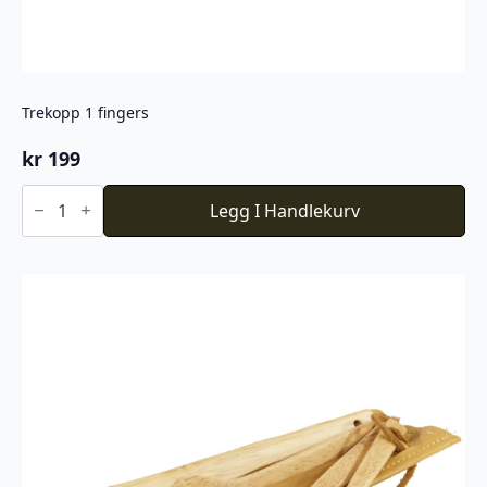
Trekopp 1 fingers
kr
199
Trekopp
1
Legg I Handlekurv
fingers
antall