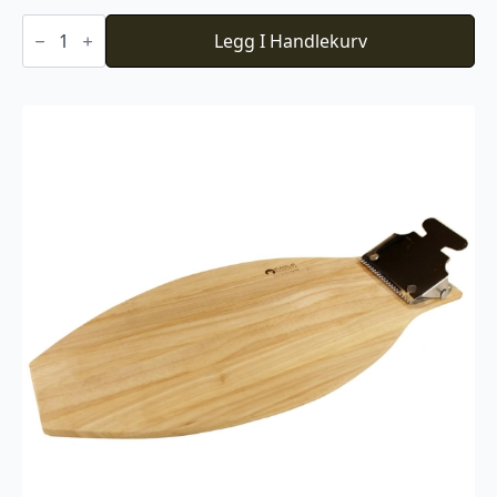
Trekopp
2
Legg I Handlekurv
fingers
antall