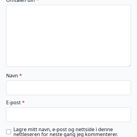
5
5
5
5
5
stjerner
stjerner
stjerner
stjerner
stjerner
Navn
*
E-post
*
Lagre mitt navn, e-post og nettside i denne
nettleseren for neste gang jeg kommenterer.