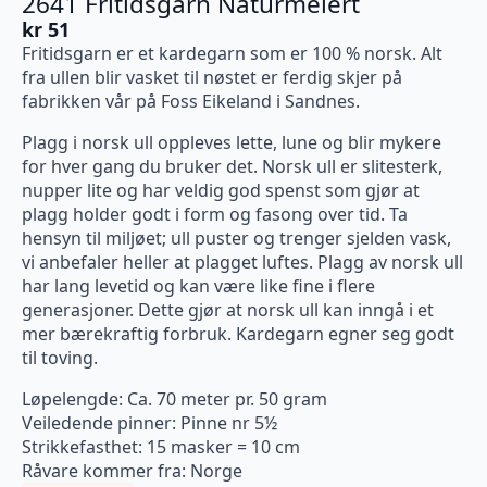
2641 Fritidsgarn Naturmelert
kr
51
Fritidsgarn er et kardegarn som er 100 % norsk. Alt
fra ullen blir vasket til nøstet er ferdig skjer på
fabrikken vår på Foss Eikeland i Sandnes.
Plagg i norsk ull oppleves lette, lune og blir mykere
for hver gang du bruker det. Norsk ull er slitesterk,
nupper lite og har veldig god spenst som gjør at
plagg holder godt i form og fasong over tid. Ta
hensyn til miljøet; ull puster og trenger sjelden vask,
vi anbefaler heller at plagget luftes. Plagg av norsk ull
har lang levetid og kan være like fine i flere
generasjoner. Dette gjør at norsk ull kan inngå i et
mer bærekraftig forbruk. Kardegarn egner seg godt
til toving.
Løpelengde: Ca. 70 meter pr. 50 gram
Veiledende pinner: Pinne nr 5½
Strikkefasthet: 15 masker = 10 cm
Råvare kommer fra: Norge