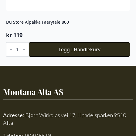
Du Store Alpakka Faerytale 800
kr
119
Du
Store
Legg I Handlekurv
Alpakka
Faerytale
800
antall
Montana Alta AS
Adresse:
Bjørn Wirkolas vei 17, Handelsparken 9510
Alta
Telefon:
90 60 55 86