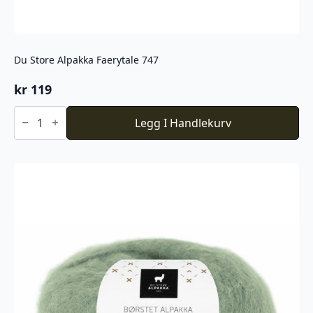
Du Store Alpakka Faerytale 747
kr
119
Du
Store
Legg I Handlekurv
Alpakka
Faerytale
747
antall