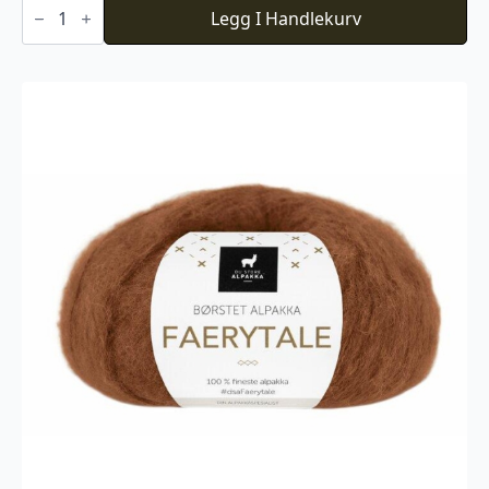
Du
Store
Legg I Handlekurv
Alpakka
Faerytale
788
antall