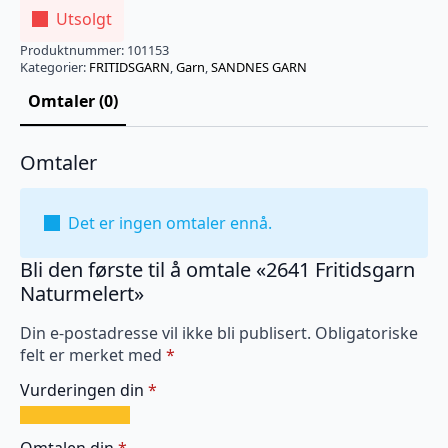
Utsolgt
Produktnummer:
101153
Kategorier:
FRITIDSGARN
,
Garn
,
SANDNES GARN
Omtaler (0)
Omtaler
Det er ingen omtaler ennå.
Bli den første til å omtale «2641 Fritidsgarn
Naturmelert»
Din e-postadresse vil ikke bli publisert.
Obligatoriske
felt er merket med
*
Vurderingen din
*
1
2
3
4
5
av
av
av
av
av
Omtalen din
*