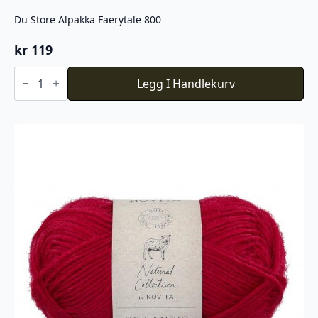
Du Store Alpakka Faerytale 800
kr
119
Du
Store
Legg I Handlekurv
Alpakka
Faerytale
800
antall