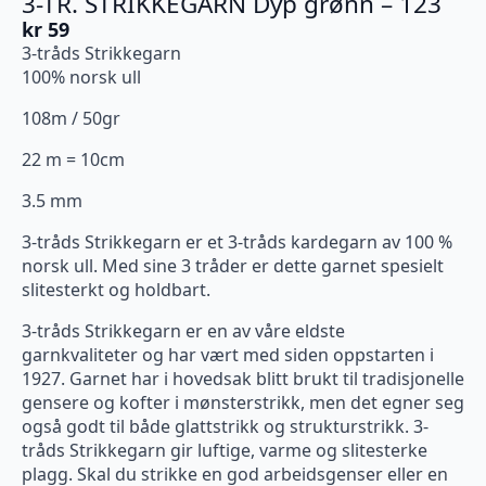
3-TR. STRIKKEGARN Dyp grønn – 123
kr
59
3-tråds Strikkegarn
100% norsk ull
108m / 50gr
22 m = 10cm
3.5 mm
3-tråds Strikkegarn er et 3-tråds kardegarn av 100 %
norsk ull. Med sine 3 tråder er dette garnet spesielt
slitesterkt og holdbart.
3-tråds Strikkegarn er en av våre eldste
garnkvaliteter og har vært med siden oppstarten i
1927. Garnet har i hovedsak blitt brukt til tradisjonelle
gensere og kofter i mønsterstrikk, men det egner seg
også godt til både glattstrikk og strukturstrikk. 3-
tråds Strikkegarn gir luftige, varme og slitesterke
plagg. Skal du strikke en god arbeidsgenser eller en