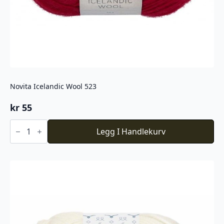
Novita Icelandic Wool 523
kr
55
Novita
Icelandic
Legg I Handlekurv
Wool
523
antall