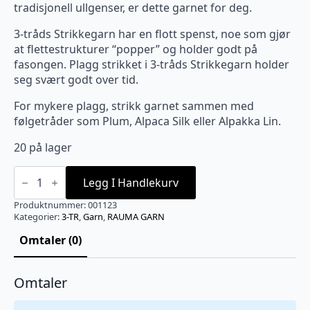
tradisjonell ullgenser, er dette garnet for deg.
3-tråds Strikkegarn har en flott spenst, noe som gjør
at flettestrukturer “popper” og holder godt på
fasongen. Plagg strikket i 3-tråds Strikkegarn holder
seg svært godt over tid.
For mykere plagg, strikk garnet sammen med
følgetråder som Plum, Alpaca Silk eller Alpakka Lin.
20 på lager
3-
TR.
Legg I Handlekurv
STRIKKEGARN
Dyp
Produktnummer:
001123
grønn
Kategorier:
3-TR
,
Garn
,
RAUMA GARN
-
123
Omtaler (0)
antall
Omtaler