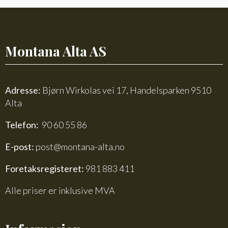
antall
Montana Alta AS
Adresse:
Bjørn Wirkolas vei 17, Handelsparken 9510
Alta
Telefon:
90 60 55 86
E-post:
post@montana-alta.no
Foretaksregisteret:
981 883 411
Alle priser er inklusive MVA