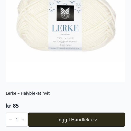
Lerke – Halvbleket hvit
kr
85
Lerke
-
Legg I Handlekurv
Halvbleket
hvit