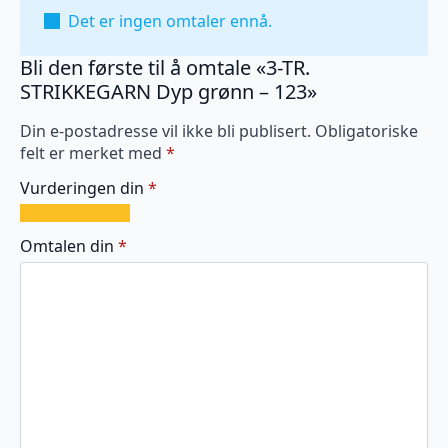
Det er ingen omtaler ennå.
Bli den første til å omtale «3-TR.
STRIKKEGARN Dyp grønn – 123»
Din e-postadresse vil ikke bli publisert.
Obligatoriske
felt er merket med
*
Vurderingen din
*
1
2
3
4
5
av
av
av
av
av
Omtalen din
*
5
5
5
5
5
stjerner
stjerner
stjerner
stjerner
stjerner