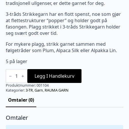
tradisjonell ullgenser, er dette garnet for deg.
3-tråds Strikkegarn har en flott spenst, noe som gjør
at flettestrukturer “popper” og holder godt på
fasongen. Plagg strikket i 3-tråds Strikkegarn holder
seg svært godt over tid.
For mykere plagg, strikk garnet sammen med
følgetråder som Plum, Alpaca Silk eller Alpakka Lin.
5 på lager
3-
TR.
Legg I Handlekurv
STRIKKEGARN
Grå
Produktnummer:
001104
melert
Kategorier:
3-TR
,
Garn
,
RAUMA GARN
-
104
Omtaler (0)
antall
Omtaler