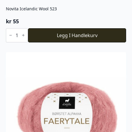
Novita Icelandic Wool 523
kr
55
Novita
Icelandic
Legg I Handlekurv
Wool
523
antall