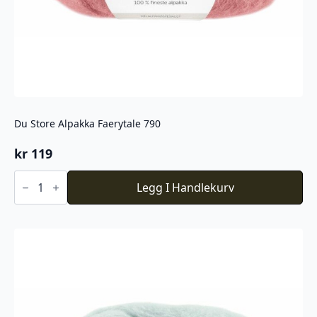
Du Store Alpakka Faerytale 790
kr
119
Du
Store
Legg I Handlekurv
Alpakka
Faerytale
790
antall