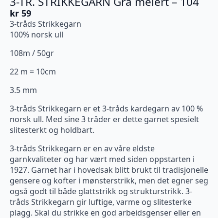
3-TR. STRIKKEGARN Grå melert – 104
kr
59
3-tråds Strikkegarn
100% norsk ull
108m / 50gr
22 m = 10cm
3.5 mm
3-tråds Strikkegarn er et 3-tråds kardegarn av 100 %
norsk ull. Med sine 3 tråder er dette garnet spesielt
slitesterkt og holdbart.
3-tråds Strikkegarn er en av våre eldste
garnkvaliteter og har vært med siden oppstarten i
1927. Garnet har i hovedsak blitt brukt til tradisjonelle
gensere og kofter i mønsterstrikk, men det egner seg
også godt til både glattstrikk og strukturstrikk. 3-
tråds Strikkegarn gir luftige, varme og slitesterke
plagg. Skal du strikke en god arbeidsgenser eller en