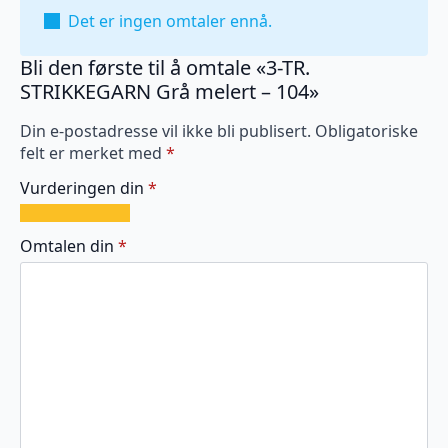
Det er ingen omtaler ennå.
Bli den første til å omtale «3-TR.
STRIKKEGARN Grå melert – 104»
Din e-postadresse vil ikke bli publisert.
Obligatoriske
felt er merket med
*
Vurderingen din
*
1
2
3
4
5
av
av
av
av
av
Omtalen din
*
5
5
5
5
5
stjerner
stjerner
stjerner
stjerner
stjerner