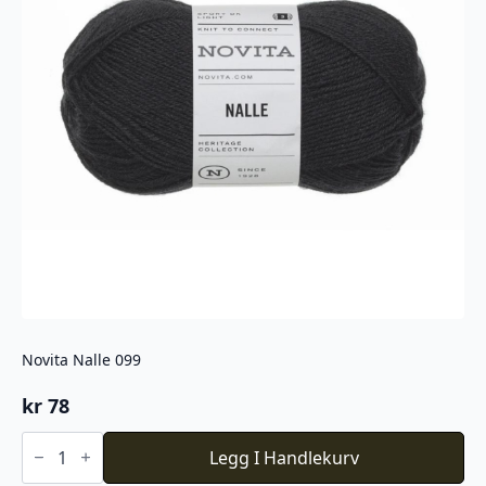
Novita Nalle 099
kr
78
Novita
Nalle
Legg I Handlekurv
099