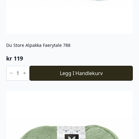
Du Store Alpakka Faerytale 788
kr
119
Du
Store
Legg I Handlekurv
Alpakka
Faerytale
788
antall