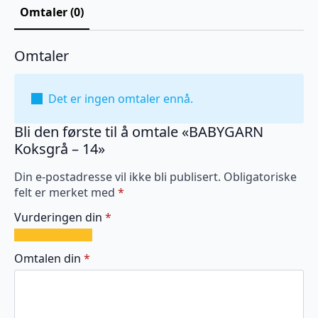
Omtaler (0)
Omtaler
Det er ingen omtaler ennå.
Bli den første til å omtale «BABYGARN
Koksgrå – 14»
Din e-postadresse vil ikke bli publisert.
Obligatoriske
felt er merket med
*
Vurderingen din
*
1
2
3
4
5
av
av
av
av
av
Omtalen din
*
5
5
5
5
5
stjerner
stjerner
stjerner
stjerner
stjerner