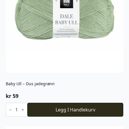
Baby Ull – Dus jadegrønn
kr
59
Baby
Ull
Legg I Handlekurv
-
Dus
jadegrønn
antall