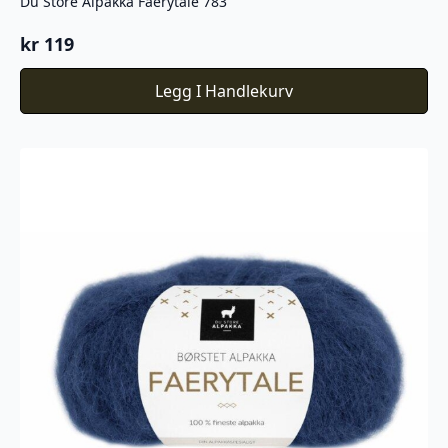
Du Store Alpakka Faerytale 783
kr
119
Legg I Handlekurv