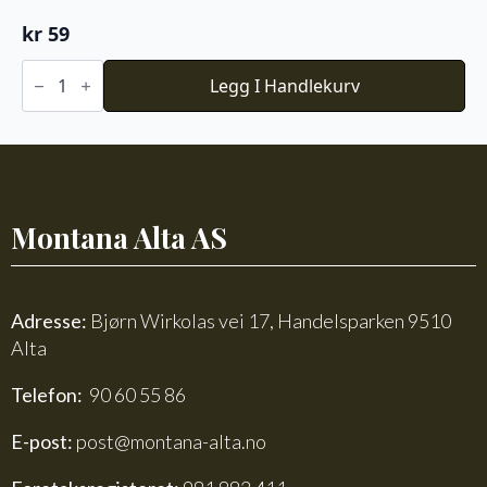
kr
59
Baby
Ull
Legg I Handlekurv
-
Beige
melert
antall
Montana Alta AS
Adresse:
Bjørn Wirkolas vei 17, Handelsparken 9510
Alta
Telefon:
90 60 55 86
E-post:
post@montana-alta.no