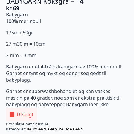
BABYGARN Koksgrå – 14
kr
69
Babygarn
100% merinoull
175m / 50gr
27 m30 m = 10cm
2 mm – 3 mm
Babygarn er et 4-tråds kamgarn av 100% merinoull.
Garnet er tynt og mykt og egner seg godt til
babyplagg.
Garnet er superwashbehandlet og kan vaskes i
maskin på 40 grader, noe som er ekstra praktisk til
babyplagg og babytepper. Babygarn loer ikke.
Utsolgt
Produktnummer:
01514
Kategorier:
BABYGARN
,
Garn
,
RAUMA GARN