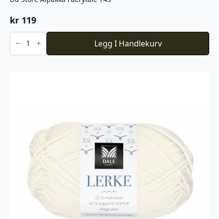
kr
119
Du
Store
Legg I Handlekurv
Alpakka
Faerytale
743
antall