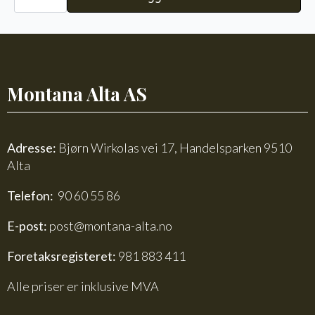
Alpakka
Faerytale
740
antall
Montana Alta AS
Adresse:
Bjørn Wirkolas vei 17, Handelsparken 9510
Alta
Telefon:
90 60 55 86
E-post:
post@montana-alta.no
Foretaksregisteret:
981 883 411
Alle priser er inklusive MVA