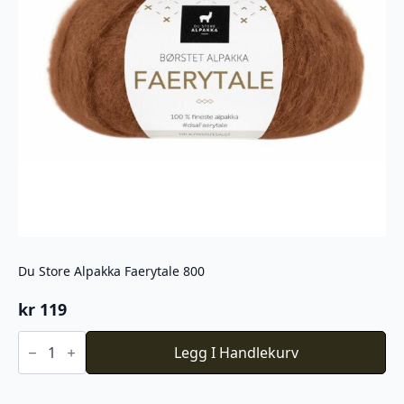
Du Store Alpakka Faerytale 800
kr
119
Du
Store
Legg I Handlekurv
Alpakka
Faerytale
800