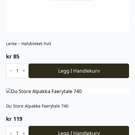
Lerke – Halvbleket hvit
kr
85
Lerke
-
Legg I Handlekurv
Halvbleket
hvit
antall
Du Store Alpakka Faerytale 740
kr
119
Du
Store
Legg I Handlekurv