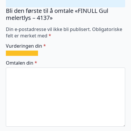
Bli den første til å omtale «FINULL Gul
melertlys – 4137»
Din e-postadresse vil ikke bli publisert.
Obligatoriske
felt er merket med
*
Vurderingen din
*
1
2
3
4
5
av
av
av
av
av
Omtalen din
*
5
5
5
5
5
stjerner
stjerner
stjerner
stjerner
stjerner