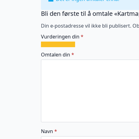
Bli den første til å omtale «Kartm
Din e-postadresse vil ikke bli publisert.
Ob
Vurderingen din
*
1
2
3
4
5
av
av
av
av
av
Omtalen din
*
5
5
5
5
5
stjerner
stjerner
stjerner
stjerner
stjerner
Navn
*