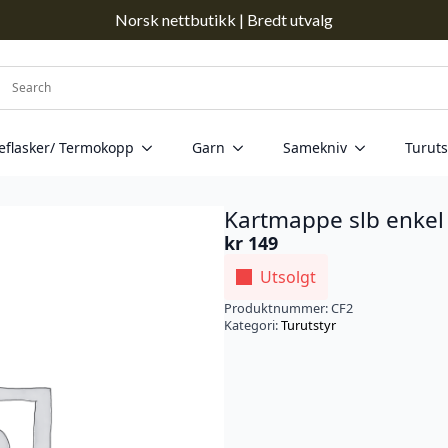
Norsk nettbutikk | Bredt utvalg
eflasker/ Termokopp
Garn
Samekniv
Turuts
Kartmappe slb enkel
kr
149
Utsolgt
Produktnummer:
CF2
Kategori:
Turutstyr