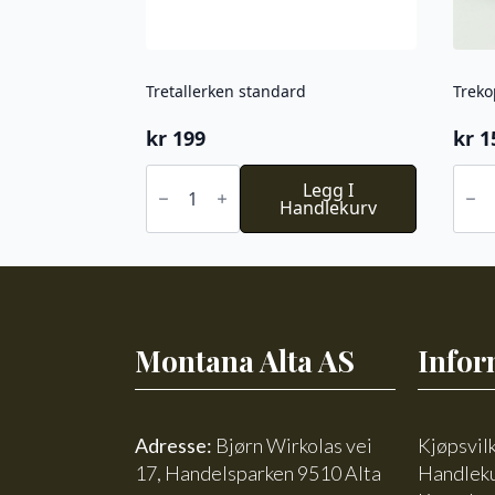
Tretallerken standard
Treko
kr
199
kr
1
Tretallerken
Trek
standard
Legg I
toml
antall
Handlekurv
antal
Montana Alta AS
Infor
Adresse:
Bjørn Wirkolas vei
Kjøpsvil
17, Handelsparken 9510 Alta
Handlek