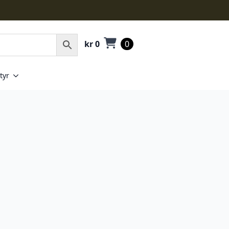
kr
0
0
tyr