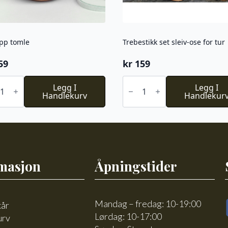
pp tomle
Trebestikk set sleiv-ose for tur
59
kr
159
opp
Trebestikk
e
Legg I
set
Legg I
l
Handlekurv
sleiv-
Handlekur
ose
for
tur
antall
masjon
Åpningstider
Mandag – fredag: 10-19:00
kår
Lørdag: 10-17:00
urv